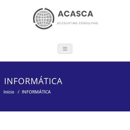
Skip
to
content
ACASCA Lda
Accounting & Consulting
INFORMÁTICA
Início
/
INFORMÁTICA